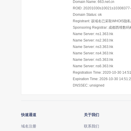
Domain Name: 663.net.cn
ROID: 20201030s10021s10308377-
Domain Status: ok
Registrant: 该域名已采取WHOIS
Sponsoring Registrar: 成都西
Name Server: ns1.363.hk
Name Server: ns2.363.hk
Name Server: ns3.363.hk
Name Server: ns4.363.hk
Name Server: ns5.363.hk
Name Server: ns6.363.hk
Registration Time: 2020-10-30 14:5
Expiration Time: 2026-10-30 14:51:
快速通道
关于我们
域名注册
联系我们